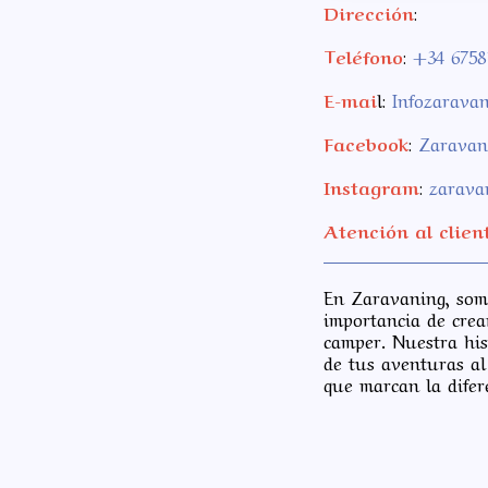
Dirección
:
Teléfono
:
+34 6758
E-mai
l:
Infozarava
Facebook
:
Zaravan
Instagram
:
zarava
Atención al clien
En Zaravaning, som
importancia de crea
camper. Nuestra his
de tus aventuras al 
que marcan la dife