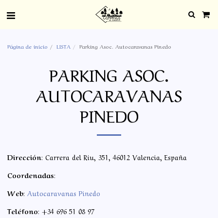
Página de inicio
LISTA
Parking Asoc. Autocaravanas Pinedo
PARKING ASOC.
AUTOCARAVANAS
PINEDO
Dirección
: Carrera del Riu, 351, 46012 Valencia, España
Coordenadas
:
Web
:
Autocaravanas Pinedo
Teléfono
: +34 696 51 08 97